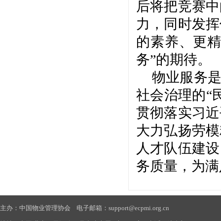
后将把竞赛中
力，同时发挥
的素养、更精
务”的期待。
物业服务
社会治理的“
贯彻落实习近
大力弘扬劳模
人才队伍建设
务质量，为满
主办：中国物业管理协会 电子邮箱：support@ecpmi.org.cn