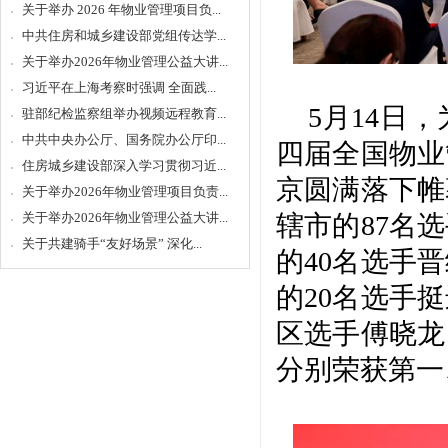
关于举办 2026 年物业管理项目负...
中共住房和城乡建设部党组传达学...
关于举办2026年物业管理公益大讲...
习近平在上海考察时强调 全面践...
5月14日
驻部纪检监察组举办视频远程教育...
中共中央办公厅、国务院办公厅印...
四届全国物业
住房城乡建设部深入学习贯彻习近...
京圆满落下帷
关于举办2026年物业管理项目负责...
关于举办2026年物业管理公益大讲...
辖市的87名
关于共建骑手“友好场景” 深化...
的40名选手
的20名选手
区选手傅晓龙
分别荣获第一