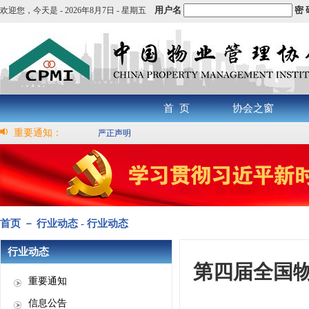
用户名
密 
欢迎您，
今天是 -
2026年8月7日 - 星期五
首 页
协会之窗
重要通知：
严正声明
首页 － 行业动态 - 行业动态
行业动态
第四届全国
重要通知
信息公告