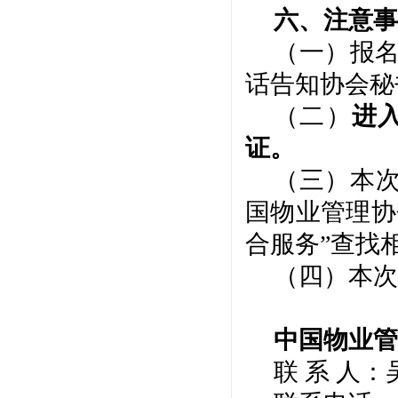
六
、注意事
（一）报
话告知协会秘
（
二
）
进
证。
（
三
）本
国物业管理协
合服务”查找
（
四
）本次
中国物业管
联
系
人：