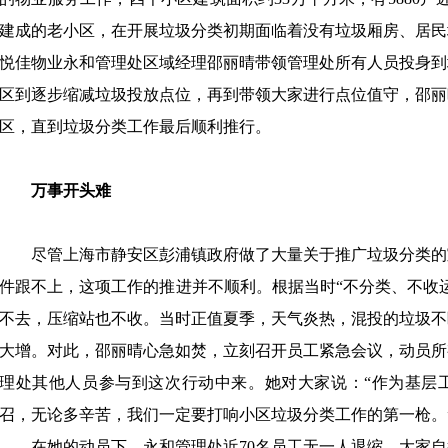
建成的老小区，在开展垃圾分类初期面临着没有垃圾厢房、居民
悦佳物业永和管理处区域经理邵丽晴带领管理处所有人员投身到
区到逐步缩减垃圾投放点位，再到带领大家进行点位值守，邵丽
区，直到垃圾分类工作最后顺利推行。
万事开头难
尽管上海市静安区彭浦镇政府做了大量关于推广垃圾分类的
件跟不上，这项工作的推进并不顺利。根据当时
“不分类、不收
不去，压缩站也不收。当时正值夏季，天气炎热，混投的垃圾不
大增。对此，邵丽晴心急如焚，立刻召开员工紧急会议，动员所
理处其他人员参与到这次行动中来。她对大家说：“作为基层
召，无论多辛苦，我们一定要打响小区垃圾分类工作的第一枪。
在她的动员下，永和管理处近
70名员工无一人退缩，大家