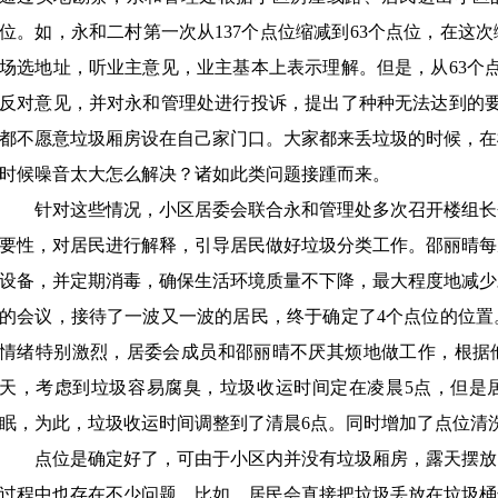
位。如，永和二村第一次从137个点位缩减到63个点位，在这
场选地址，听业主意见，业主基本上表示理解。但是，从63个
反对意见，并对永和管理处进行投诉，提出了种种无法达到的要
都不愿意垃圾厢房设在自己家门口。大家都来丢垃圾的时候，在
时候噪音太大怎么解决？诸如此类问题接踵而来。
针对这些情况，小区居委会联合永和管理处多次召开楼组长
要性，对居民进行解释，引导居民做好垃圾分类工作。邵丽晴每
设备，并定期消毒，确保生活环境质量不下降，最大程度地减少
的会议，接待了一波又一波的居民，终于确定了
4个点位的位
情绪特别激烈，居委会成员和邵丽晴不厌其烦地做工作，根据
天，考虑到垃圾容易腐臭，垃圾收运时间定在凌晨5点，但是
眠，为此，垃圾收运时间调整到了清晨6点。同时增加了点位清
点位是确定好了，可由于小区内并没有垃圾厢房，露天摆放
过程中也存在不少问题。比如，居民会直接把垃圾丢放在垃圾桶