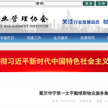
密 码
专题栏目
党建工作
会员服务
发展研究
重庆华宇第一太平戴维斯物业服务
发布: 2019-03-04 文章来源: 查看: 14