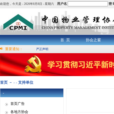
用户名
密 
欢迎您，
今天是 -
2026年8月8日 - 星期六
首 页
协会之窗
重要通知：
严正声明
首页 － - - 支持单位
-
首页广告
各地方协会