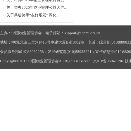
关于举办2026年物业管理公益大讲...
关于共建骑手“友好场景” 深化...
主办：中国物业管理协会 电子邮箱：support@ecpmi.org.cn
地址：中国.北京三里河路15号中建大厦B座1002室 电话：综合部(010)88083290
会员服务部(010)88082258；发展研究部(010)88083221；宣传信息部(010)880
Copyright©2013 中国物业管理协会All Rights Reserved.
京ICP备05047796
技