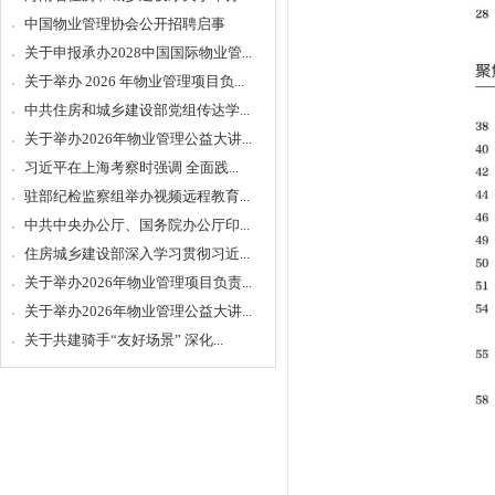
中国物业管理协会公开招聘启事
关于申报承办2028中国国际物业管...
关于举办 2026 年物业管理项目负...
中共住房和城乡建设部党组传达学...
关于举办2026年物业管理公益大讲...
习近平在上海考察时强调 全面践...
驻部纪检监察组举办视频远程教育...
中共中央办公厅、国务院办公厅印...
住房城乡建设部深入学习贯彻习近...
关于举办2026年物业管理项目负责...
关于举办2026年物业管理公益大讲...
关于共建骑手“友好场景” 深化...