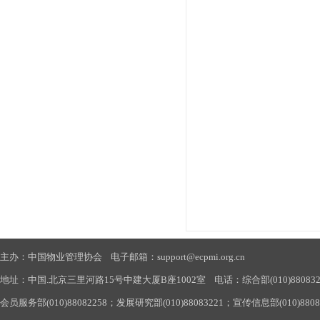
主办：中国物业管理协会 电子邮箱：support@ecpmi.org.cn
地址：中国.北京三里河路15号中建大厦B座1002室 电话：综合部(010)88083290
会员服务部(010)88082258；发展研究部(010)88083221；宣传信息部(010)880