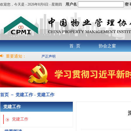
用户名
密 
欢迎您，
今天是 -
2026年8月6日 - 星期四
首 页
协会之窗
重要通知：
严正声明
首页 － 党建工作 - 党建工作
党建工作
党建工作