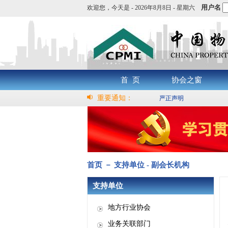
用户名
欢迎您，
今天是 -
2026年8月8日 - 星期六
首 页
协会之窗
重要通知：
严正声明
首页 － 支持单位 - 副会长机构
支持单位
地方行业协会
业务关联部门