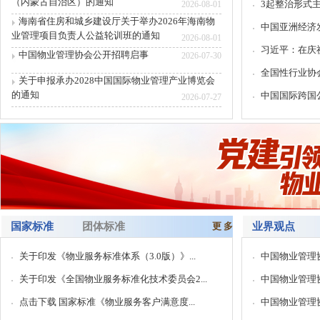
开第二十一届《中
（内蒙古自治区）的通知
3起整治形式主
2026-08-01
海南省住房和城乡建设厅关于举办2026年海南物
各有关单位： 
中国亚洲经济发
作要求，落实中国物业
业管理项目负责人公益轮训班的通知
2026-08-01
习近平：在庆祝
中国物业管理协会公开招聘启事
2026-07-30
全国性行业协会
关于申报承办2028中国国际物业管理产业博览会
的通知
中国国际跨国公
2026-07-27
国家标准
团体标准
更 多
业界观点
关于印发《物业服务标准体系（3.0版）》...
中国物业管理协
关于印发《全国物业服务标准化技术委员会2...
中国物业管理协
点击下载 国家标准《物业服务客户满意度...
中国物业管理协