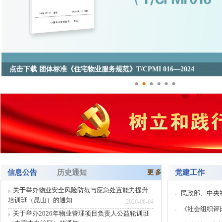
点击下载 团体标准《住宅物业服务规范》T/CPMI 016—2024
•
•
•
•
•
•
点击下载 团体标准《住宅物业服务规范》T/...
致敬奋斗者
（中物协培函【2
办既有建筑安全管
2022全国五一表彰名单出炉，他们是物
业人的骄傲和榜样
[详情]
我国城镇既有建
总面积约660亿平方米
全国百家美好家园
（中物协培函【2
日前，住房和城乡建设部办公厅、中央文
办房屋及设施设备
明办秘书局下发通知，公布“加强...
[详情]
信息公告
历史通知
更 多
党建工作
为积极适应物业
聚焦全国两会
关于举办物业安全风险防范与应急处置能力提升
民政部、中央社
续提升物业服务企业工
培训班（昆山）的通知
[详情]
2026-08-04
《社会组织评
（中物杂志函【2
关于举办2026年物业管理项目负责人公益轮训班