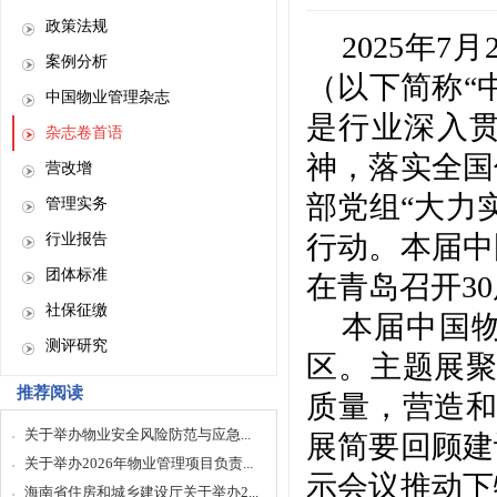
政策法规
2025年7
案例分析
（以下简称“
中国物业管理杂志
是行业深入
杂志卷首语
神，落实全国
营改增
部党组“大力
管理实务
行动。本届中
行业报告
团体标准
在青岛召开3
社保征缴
本届中国
测评研究
区。主题展聚
推荐阅读
质量，营造和
关于举办物业安全风险防范与应急...
展简要回顾建
关于举办2026年物业管理项目负责...
示会议推动下
海南省住房和城乡建设厅关于举办2...