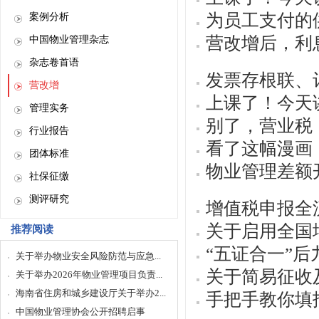
为员工支付的
案例分析
营改增后，利
中国物业管理杂志
杂志卷首语
发票存根联、
营改增
上课了！今天
管理实务
别了，营业税
行业报告
看了这幅漫画
团体标准
物业管理差额
社保征缴
测评研究
增值税申报全
关于启用全国
推荐阅读
“五证合一”
关于举办物业安全风险防范与应急...
关于简易征收
关于举办2026年物业管理项目负责...
海南省住房和城乡建设厅关于举办2...
手把手教你填
中国物业管理协会公开招聘启事