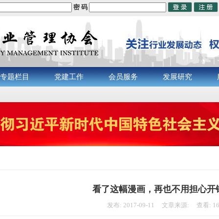
密 码
专题栏目
党建工作
会员服务
发展研究
看了这幅漫画，再也不用担心开
发布: 2017-09-11 文章来源: 查看: 1