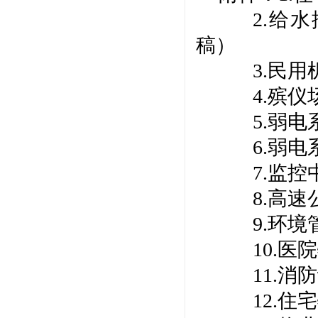
2.给
稿）
3.民
4.殡
5.弱
6.弱
7.监
8.高
9.环
10.
11.
12.