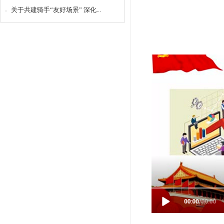
关于共建骑手“友好场景” 深化...