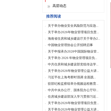
高层动态
推荐阅读
关于举办物业安全风险防范与应急...
关于举办2026年物业管理项目负责...
海南省住房和城乡建设厅关于举办2...
中国物业管理协会公开招聘启事
关于申报承办2028中国国际物业管...
关于举办 2026 年物业管理项目负...
中共住房和城乡建设部党组传达学...
关于举办2026年物业管理公益大讲...
习近平在上海考察时强调 全面践...
驻部纪检监察组举办视频远程教育...
中共中央办公厅、国务院办公厅印...
住房城乡建设部深入学习贯彻习近...
关于举办2026年物业管理项目负责...
关于举办2026年物业管理公益大讲...