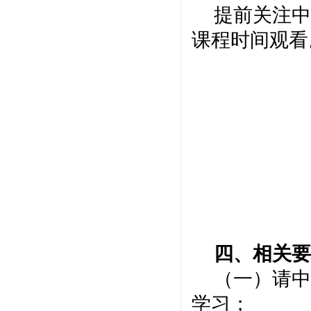
提前关注中
课程时间观看
四、相关
（一）请中
学习；