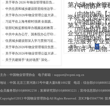
关于举办 2026 年物业管理项目负...
第六讲“物业管理.
（中物协产学
中共住房和城乡建设部党组传达学...
（中物协函【2
关于举办2026年物业管理公益大讲...
学研专业委员会.
（中物协函【2
习近平在上海考察时强调 全面践...
第五讲“党建引领.
驻部纪检监察组举办视频远程教育...
（中物协社服
企业信用评价指标
中共中央办公厅、国务院办公厅印...
（中物协函【2
生活服务专业委.
住房城乡建设部深入学习贯彻习近...
首页
上一页
2
1
关于举办2026年物业管理项目负责...
第四讲“加强物..
关于举办2026年物业管理公益大讲...
关于共建骑手“友好场景” 深化...
主办：中国物业管理协会 电子邮箱：support@ecpmi.org.cn
地址：中国.北京三里河路15号中建大厦B座1002室 电话：综合部(010)88083290
会员服务部(010)88082258；发展研究部(010)88083221；宣传信息部(010)880
Copyright©2013 中国物业管理协会All Rights Reserved.
京ICP备05047796
技