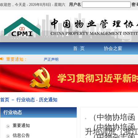
用户名
密 
欢迎您，
今天是 -
2026年8月8日 - 星期六
首 页
协会之窗
重要通知：
严正声明
首页 － 行业动态 - 历史通知
行业动态
（中物协培函
（中物协培函
重要通知
升培训班（浙江.
（中物杂志函【
信息公告