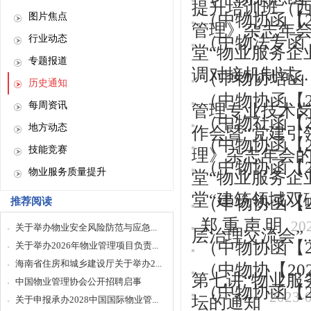
提升培训班（西.
（中物协函【2
图片焦点
管理》杂志年会的
（中物法专函【
行业动态
堂“物业服务企业如
专题报道
调对接机制试...
（中物协培函
历史通知
（中物协函【2
每周资讯
管理专业技术岗.
（中物社函【2
地方动态
作会暨“党建引领.
（中物协函【2
技能竞赛
理》杂志年会
（中物协函【2
物业服务质量提升
堂“物业服务企业与
堂“建筑领域双碳路
（中物协函【2
推荐阅读
郑 重 声 明
20
关于举办物业安全风险防范与应急...
层治理交流会”..
（中物协函【2
关于举办2026年物业管理项目负责...
海南省住房和城乡建设厅关于举办2...
（中物协【20
第七讲“物业服务.
中国物业管理协会公开招聘启事
（中物协函【2
2023-
坛的通知
关于申报承办2028中国国际物业管...