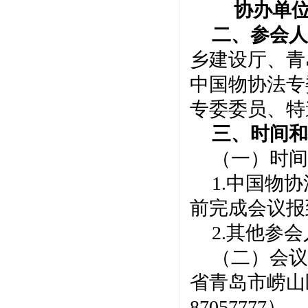
协办
单
二、
参会
乡建设厅、青
中国物协
法
专
专委委员
、
特
三
、时间
（一）时间
1.中国物协
前完成会议报
2.其他参会
（二）会议
省青岛市崂山
87057777）。