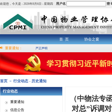
用户名
密 
欢迎您，
今天是 -
2026年8月6日 - 星期四
首 页
协会之窗
重要通知：
严正声明
首页 － 行业动态 - 历史通知
行业动态
（中物法专函
重要通知
对总”诉调
信息公告