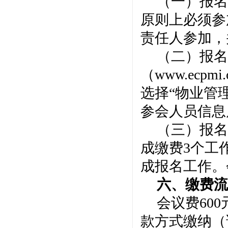
（一）
报名
原则上
必须
参
责任人参加，
（二）报名
（
www.ecp
选择
“
物业管
参会人员信息
（
三
）报名
成缴费3个工
成报名工作。
六、
缴费
会议费
60
款方式缴纳（