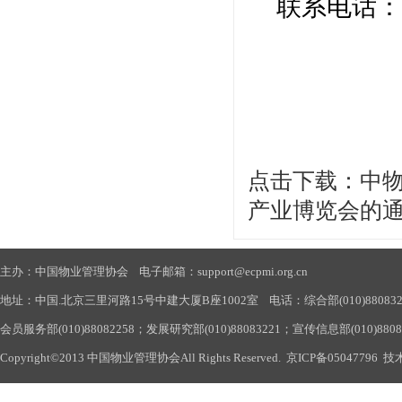
联系电话：
点击下载：中物协
产业博览会的通知.
主办：中国物业管理协会 电子邮箱：support@ecpmi.org.cn
地址：中国.北京三里河路15号中建大厦B座1002室 电话：综合部(010)88083290
会员服务部(010)88082258；发展研究部(010)88083221；宣传信息部(010)880
Copyright©2013 中国物业管理协会All Rights Reserved.
京ICP备05047796
技