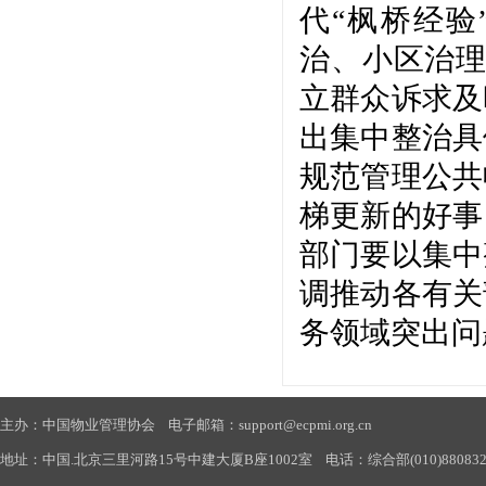
代
“枫桥经验
治、小区治理
立群众诉求及
出集中整治具
规范管理公共
梯更新的好事
部门要以集中
调推动各有关
务领域突出问
主办：中国物业管理协会 电子邮箱：support@ecpmi.org.cn
地址：中国.北京三里河路15号中建大厦B座1002室 电话：综合部(010)88083290