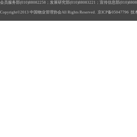
会员服务部(010)88082258；发展研究部(010)88083221；宣传信息部(010)880
Copyright©2013 中国物业管理协会All Rights Reserved.
京ICP备05047796
技