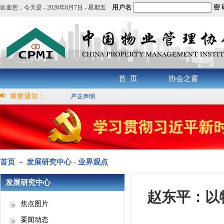
用户名
密 
欢迎您，
今天是 -
2026年8月7日 - 星期五
首 页
协会之窗
重要通知：
严正声明
首页 － 发展研究中心 - 业界观点
发展研究中心
赵东平：以
焦点图片
要闻动态