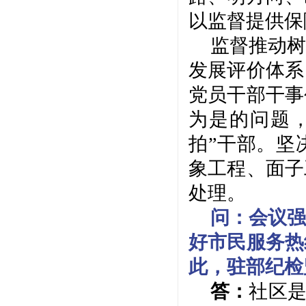
以监督提供保
监督推动树
发展评价体系
党员干部干事
为是的问题
拍”干部。坚
象工程、面子
处理。
问：会议强
好市民服务热
此，驻部纪检
答：
社区