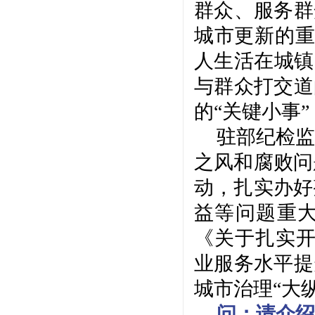
群众、服务群
城市更新的重
人生活在城镇
与群众打交道
的“关键小事
驻部纪检监
之风和腐败问
动，扎实办好
益等问题重
《关于扎实
业服务水平提
城市治理“大
问：请介绍