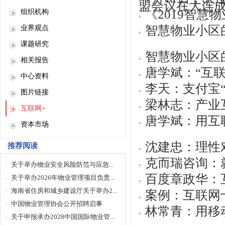
盟会议在大连成功
《2019智慧
组织机构
智慧物业小区
业界观点
课题研究
智慧物业小区
相关报告
唐学斌：“互
中心资料
李天：支付宝
图片链接
梁林志：产业
互联网+
唐学斌：用互
资本市场
沈建忠：理性
推荐阅读
克而瑞咨询：
关于举办物业安全风险防范与应急...
百度章政华：
关于举办2026年物业管理项目负责...
海南省住房和城乡建设厅关于举办2...
案例：互联网
中国物业管理协会公开招聘启事
林常青：用移
关于申报承办2028中国国际物业管...