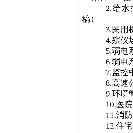
2.给
稿）
3.民
4.殡
5.弱
6.弱
7.监
8.高
9.环
10.
11.
12.