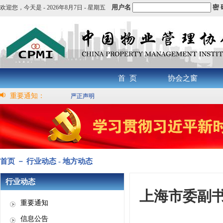
用户名
密 
欢迎您，
今天是 -
2026年8月7日 - 星期五
首 页
协会之窗
重要通知：
严正声明
首页 － 行业动态 - 地方动态
行业动态
上海市委副
重要通知
信息公告