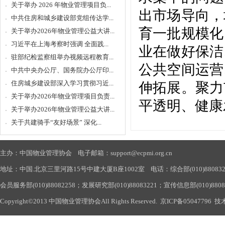
关于举办 2026 年物业管理项目负...
出市场导向，
中共住房和城乡建设部党组传达学...
育一批规模化
关于举办2026年物业管理公益大讲...
习近平在上海考察时强调 全面践...
业在做好保洁
驻部纪检监察组举办视频远程教育...
公共空间运营
中共中央办公厅、国务院办公厅印...
住房城乡建设部深入学习贯彻习近...
伸拓展。聚力
关于举办2026年物业管理项目负责...
平透明、健康
关于举办2026年物业管理公益大讲...
关于共建骑手“友好场景” 深化...
主办：中国物业管理协会 电子邮箱：support@ecpmi.org.cn
地址：中国.北京三里河路15号中建大厦B座1002室 电话：综合部(010)88083290
会员服务部(010)88082258；发展研究部(010)88083221；宣传信息部(010)880
Copyright©2013 中国物业管理协会All Rights Reserved.
京ICP备05047796
技