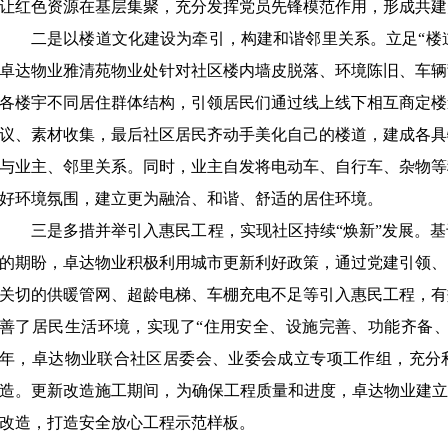
让红色资源在基层集聚，充分发挥党员先锋模范作用，形成共建
二是以楼道文化建设为牵引，构建和谐邻里关系。立足
“楼
卓达物业雅清苑物业处针对社区楼内墙皮脱落、环境陈旧、车辆
各楼宇不同居住群体结构，引领居民们通过线上线下相互商定楼
议、素材收集，最后社区居民齐动手美化自己的楼道，建成各具
与业主、邻里关系。同时，业主自发将电动车、自行车、杂物等
好环境氛围，建立更为融洽、和谐、舒适的居住环境。
三是多措并举引入惠民工程，实现社区持续
“焕新”发展。
的期盼，卓达物业积极利用城市更新利好政策，通过党建引领、
关切的供暖管网、超龄电梯、车棚充电不足等引入惠民工程，有
善了居民生活环境，实现了“住用安全、设施完善、功能齐备、出
年，卓达物业联合社区居委会、业委会成立专项工作组，充分利
造。更新改造施工期间，为确保工程质量和进度，卓达物业建立
改造，打造安全放心工程示范样板。