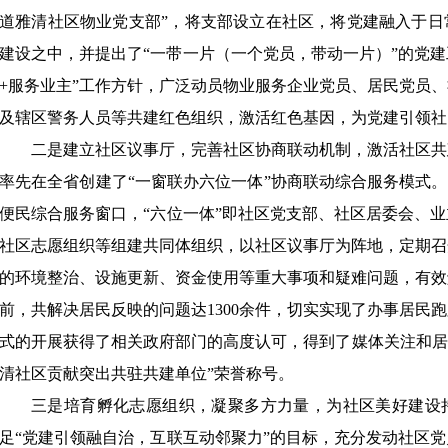
道雅清社区物业党支部”，将支部设立在社区，将党建融入于日
建设之中，并提出了“一带一片（一个党员，带动一片）”的党建
+服务业主”工作方针，广泛动员物业服务企业党员、居民党员
及辖区警务人员等共建红色组织，激活红色基因，为党建引领社
二是建立社区议事厅，完善社区协商联动机制，激活社区共
率先在全省创建了
“一窗联办六位一体”协商联动综合服务模式。
便民综合服务窗口，“六位一体”即社区党支部、社区居委会、
社区志愿组织等组建共同体组织，以社区议事厅为阵地，定期召
的环境整治、设施更新、资金使用等重大事项和疑难问题，有效
前，共解决居民反映的问题达1300余件，切实实现了办事居民
式的开展获得了相关政府部门的高度认可，得到了媒体关注和居
清社区贡献突出共驻共建单位”荣誉称号。
三是培育孵化志愿组织，凝聚多方力量，为社区美好建设
足
“党建引领融自治，互联互动邻聚力”的目标，充分发动社区