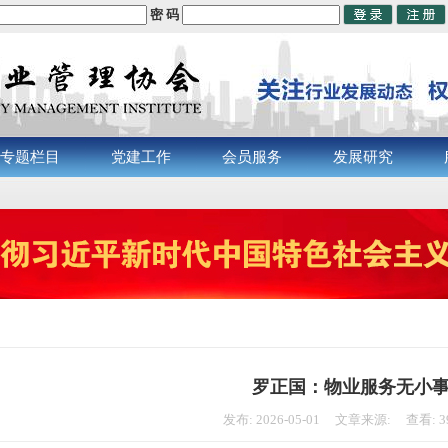
密 码
专题栏目
党建工作
会员服务
发展研究
罗正国：物业服务无小
发布: 2026-05-01 文章来源: 查看: 3