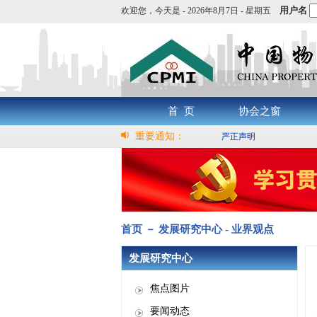
用户名
欢迎您，
今天是 -
2026年8月7日 - 星期五
首 页
协会之窗
重要通知：
严正声明
首页 － 发展研究中心 - 业界观点
发展研究中心
焦点图片
要闻动态