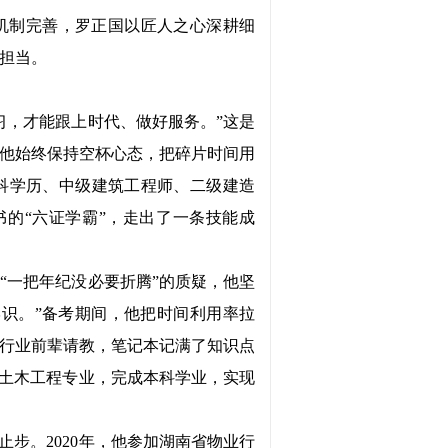
机制完善，罗正国以匠人之心深耕细
担当。
习，才能跟上时代、做好服务。”这是
他始终保持空杯心态，把碎片时间用
科学历、中级建筑工程师、二级建造
的“六证学霸”，走出了一条技能成
边“一把年纪没必要折腾”的质疑，他坚
识。”备考期间，他把时间利用率拉
行业前辈请教，笔记本记满了知识点
学土木工程专业，完成本科学业，实现
止步。2020年，他参加湖南省物业行