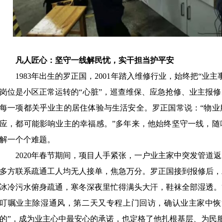
凡人匠心：坚守一线解民忧，实干担当护平安
1983年出生的罗正国，2001年踏入维修行业，始终把“业
岗位是小区正常运转的“心脏”，巡查维保、应急抢修、业主报
每一项都关乎业主的居住体验与生活安全。罗正国常说：“物业
应，都可能影响业主的幸福感。”多年来，他始终坚守一线，随
解一个个难题。
2020年春节期间，项目人手紧张，一户业主家中突发管道
多方联系疏通工人均无人接单，焦急万分。罗正国接到报修后，
冰冷污水俯身疏通，寒冬深夜里忙得满头大汗，鞋袜全部湿透。
叮嘱业主除湿通风，第二天又专程上门回访，确认业主家中恢
的”，成为业主心中最安心的承诺，也定格了他扎根基层、为民