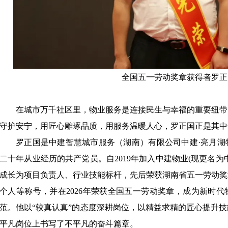
全国五一劳动奖章获得者罗正
在城市万千社区里，物业服务是连接民生与幸福的重要纽带
守护安宁，用匠心雕琢品质，用服务温暖人心，罗正国正是其中
罗正国是中建智慧城市服务（湖南）有限公司中建
·亮月
二十年从业经历的共产党员。自2019年加入中建物业(现更名
成长为项目负责人、行业技能标杆，先后荣获湖南省五一劳动奖
个人等称号，并在2026年荣获全国五一劳动奖章，成为新时
范。他以“较真认真”的态度深耕岗位，以精益求精的匠心提升
平凡岗位上书写了不平凡的奋斗篇章。