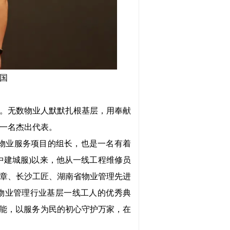
国
。无数物业人默默扎根基层，用奉献
一名杰出代表。
湖物业服务项目的组长，也是一名有着
为中建城服)以来，他从一线工程维修员
章、长沙工匠、湖南省物业管理先进
代物业管理行业基层一线工人的优秀典
技能，以服务为民的初心守护万家，在