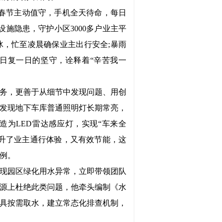
年春节主动值守，手机全天待命，每日
施隐患，守护小区3000多户业主平
，忙至凌晨确保业主出行安全;暴雨
日复一日的坚守，诠释着“辛苦我一
务，更善于从细节中发现问题、用创
他发现地下车库普通照明灯长期常亮，
造为LED雷达感应灯，实现“车来全
提升了业主通行体验，又有效节能，这
例。
现园区绿化用水异常，立即带领团队
源上杜绝此类问题，他牵头编制《水
具按需取水，建立常态化排查机制，