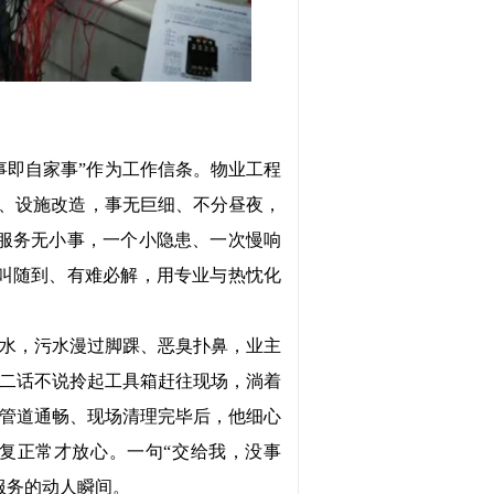
主事即自家事”作为工作信条。物业工程
修、设施改造，事无巨细、不分昼夜，
服务无小事，一个小隐患、一次慢响
叫随到、有难必解，用专业与热忱化
返水，污水漫过脚踝、恶臭扑鼻，业主
二话不说拎起工具箱赶往现场，淌着
管道通畅、现场清理完毕后，他细心
复正常才放心。一句“交给我，没事
服务的动人瞬间。