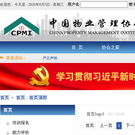
用户名
密 
欢迎您，
今天是 -
2026年8月5日 - 星期三
首 页
协会之窗
重要通知：
严正声明
首页 － 首页 - 首页顶部
首页
首页logo1
2017-03-03
培训报名
首页
上一页
下一
1
能力评价