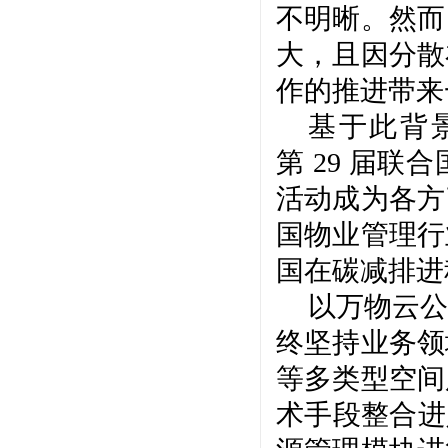
不明晰。然而
大，且因分散
作的推进带来
基于此背
第
29 届联
活动成为各方
国物业管理行
国在碳减排进
以万物云公
终坚持业务领
等多类型空间
术手段整合进