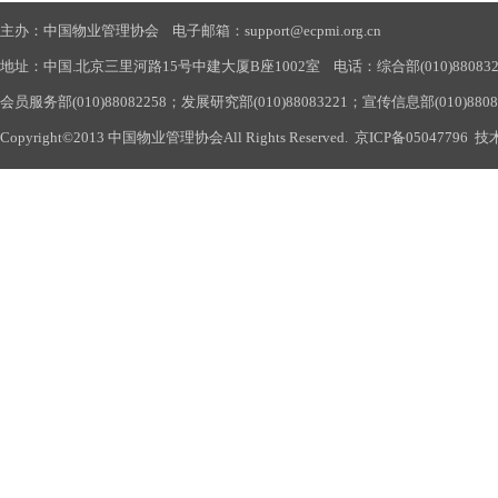
主办：中国物业管理协会 电子邮箱：support@ecpmi.org.cn
地址：中国.北京三里河路15号中建大厦B座1002室 电话：综合部(010)88083290
会员服务部(010)88082258；发展研究部(010)88083221；宣传信息部(010)880
Copyright©2013 中国物业管理协会All Rights Reserved.
京ICP备05047796
技