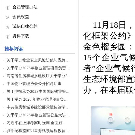
会员管理办法
会员权益
11月18
诚信自律公约
化框架公约》
资料下载
金色榴乡园：
推荐阅读
15个企业气
关于举办物业安全风险防范与应急...
者”企业气候
关于举办2026年物业管理项目负责...
海南省住房和城乡建设厅关于举办2...
生态环境部宣
中国物业管理协会公开招聘启事
办，在本届联
关于申报承办2028中国国际物业管...
关于举办 2026 年物业管理项目负...
中共住房和城乡建设部党组传达学...
关于举办2026年物业管理公益大讲...
习近平在上海考察时强调 全面践...
驻部纪检监察组举办视频远程教育...