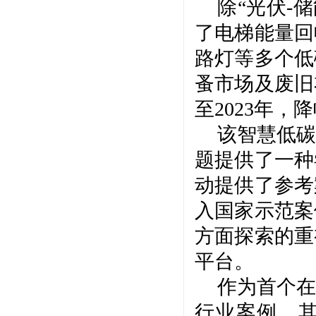
除
“光伏-
了电梯能量回
路灯等多个低
蚤市场及废旧
至2023年，
该智慧低碳
题提供了一种
动提供了参考
入国家示范案
方面探索的重
平台。
作为首个在
行业案例，