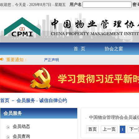
用户名
密 
欢迎您，
今天是 -
2026年8月7日 - 星期五
首 页
协会之窗
重要通知：
严正声明
首页 － 会员服务 - 诚信自律公约
会员服务
中国物业管理协会会员诚
会员动态
首页
上一页
下一
1
会员查询