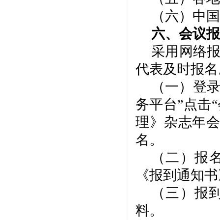
（六）中国
六、会议报
采用网络
代表及时
报名
（
一
）
登
务平台”点击“
理》杂志年
名
。
（
二
）
报
《报到通知书
（
三
）
报
料。