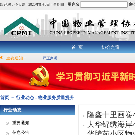
用户名
密 
欢迎您，
今天是 -
2026年8月6日 - 星期四
首 页
协会之窗
重要通知：
严正声明
首页 － 行业动态 - 物业服务质量提升
行业动态
隆鑫十里画卷
大华锦绣海岸
重要通知
华腾苑小区物
信息公告