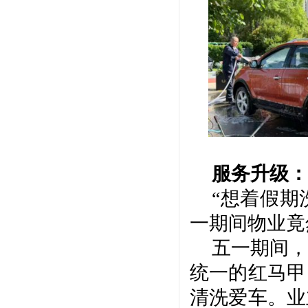
服务升级：
“想着假期
一期间物业竟
五一期间，
统一的红马甲
清洗爱车。业