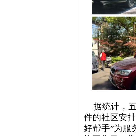
据统计，
件的社区安排
好帮手”为服