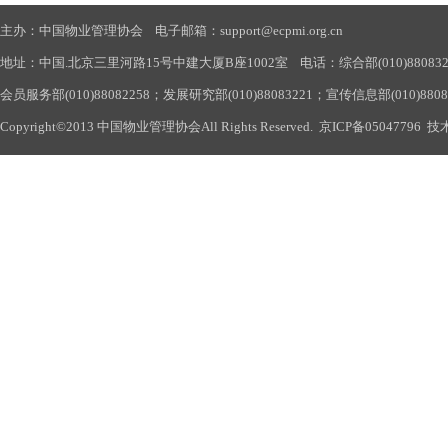
主办：中国物业管理协会 电子邮箱：support@ecpmi.org.cn
地址：中国.北京三里河路15号中建大厦B座1002室 电话：综合部(010)88083290
会员服务部(010)88082258；发展研究部(010)88083221；宣传信息部(010)880
Copyright©2013 中国物业管理协会All Rights Reserved.
京ICP备05047796
技