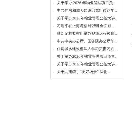
关于举办 2026 年物业管理项目负...
中共住房和城乡建设部党组传达学...
关于举办2026年物业管理公益大讲...
习近平在上海考察时强调 全面践...
驻部纪检监察组举办视频远程教育...
中共中央办公厅、国务院办公厅印...
住房城乡建设部深入学习贯彻习近...
关于举办2026年物业管理项目负责...
关于举办2026年物业管理公益大讲...
关于共建骑手“友好场景” 深化...