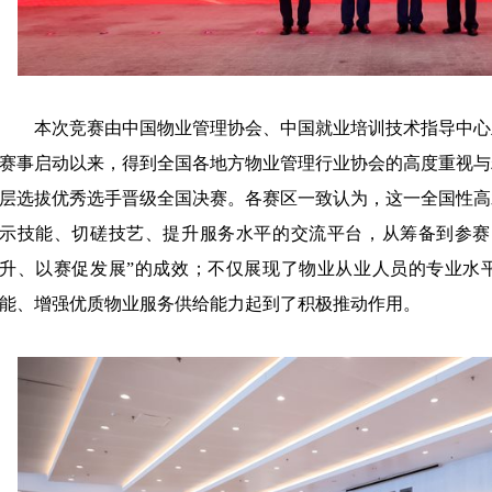
本次竞赛由中国物业管理协会、中国就业培训技术指导中心
赛事启动以来，得到全国各地方物业管理行业协会的高度重视与
层选拔优秀选手晋级全国决赛。各赛区一致认为，这一全国性高
示技能、切磋技艺、提升服务水平的交流平台，从筹备到参赛
升、以赛促发展”的成效；不仅展现了物业从业人员的专业水
能、增强优质物业服务供给能力起到了积极推动作用。