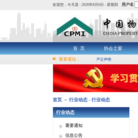
用户名
欢迎您，
今天是 -
2026年8月6日 - 星期四
首 页
协会之窗
重要通知：
严正声明
首页 － 行业动态 - 行业动态
行业动态
重要通知
信息公告