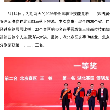
5月14日，为期两天的2026年全国职业技能竞赛——第
管理师决赛在北京圆满落下帷幕。本次赛事汇聚全国29个省、自
经过多轮层层比拼，23个赛区的40名选手晋级第三轮岗位技能知
进第四轮个人主题演讲对决。最终，湖北赛区选手傅晓龙、北京
分别荣获第一、二、三名。