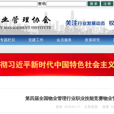
密 码
专题栏目
党建工作
会员服务
发展研究
第四届全国物业管理行业职业技能竞赛物业
发布: 2026-05-15 文章来源: 查看: 1