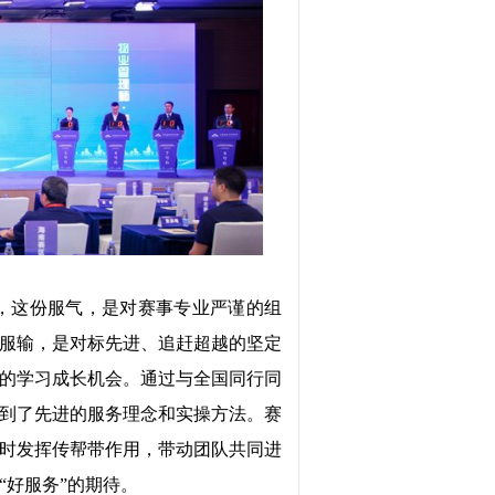
示，这份服气，是对赛事专业严谨的组
服输，是对标先进、追赶超越的坚定
的学习成长机会。通过与全国同行同
到了先进的服务理念和实操方法。赛
时发挥传帮带作用，带动团队共同进
“好服务”的期待。