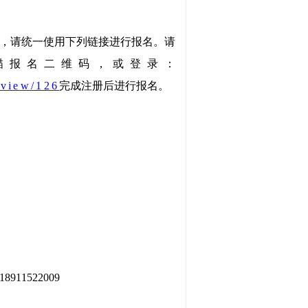
，请统一使用下列链接进行报名。请
描报名二维码，或登录：
eview/126
完
成注册后
进行报名。
、18911522009