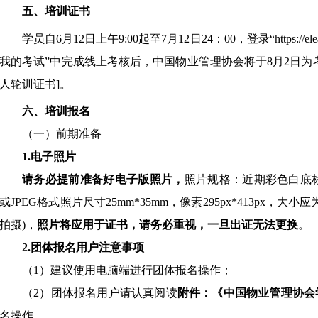
五
、培训证书
学员自
6月12日上午9:00起至7月12日24：00，登录“https://elea
我的考试”中完成线上考核后，中国物业管理协会将于8月2日为
人
轮训证书
]
。
六、培训报名
（一）前期准备
1.电子照片
请务必提前准备好电子版照片，
照片规格：
近期彩色白底
或JPEG格式照片尺寸25mm*35mm，像素295px*413px，大
拍摄)，
照片将应用于证书，请务必重视，一旦出证无法更换
。
2.团体报名用户注意事项
（
1）建议使用电脑端进行团体报名操作；
（
2）团体报名用户请认真阅读
附件：《中国物业管理协会
名操作。