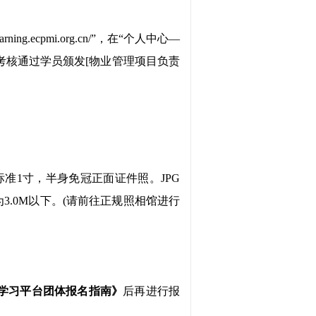
rning.ecpmi.org.cn/”，在“个人中心—
考核通过学员颁发[物业管理
项目
负责
标准
1寸，半身免冠正面证件照。JPG
小应为3.0M以下。(请前往正规照相馆进行
学习平台团体报名指南》
后再进行报