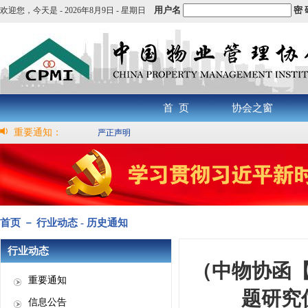
用户名
密 
欢迎您，
今天是 -
2026年8月9日 - 星期日
首 页
协会之窗
重要通知：
严正声明
首页 － 行业动态 - 历史通知
行业动态
（中物协函【
重要通知
题研究优
信息公告