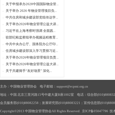
关于申报承办2028中国国际物业管...
关于举办 2026 年物业管理项目负...
中共住房和城乡建设部党组传达学...
关于举办2026年物业管理公益大讲...
习近平在上海考察时强调 全面践...
驻部纪检监察组举办视频远程教育...
中共中央办公厅、国务院办公厅印...
住房城乡建设部深入学习贯彻习近...
关于举办2026年物业管理项目负责...
关于举办2026年物业管理公益大讲...
关于共建骑手“友好场景” 深化...
主办：中国物业管理协会 电子邮箱：support@ecpmi.org.cn
地址：中国.北京三里河路15号中建大厦B座1002室 电话：综合部(010)88083290
会员服务部(010)88082258；发展研究部(010)88083221；宣传信息部(010)880
Copyright©2013 中国物业管理协会All Rights Reserved.
京ICP备05047796
技