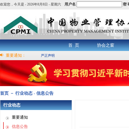
用户名
密 
欢迎您，
今天是 -
2026年8月8日 - 星期六
首 页
协会之窗
重要通知：
严正声明
首页 － 行业动态 - 信息公告
行业动态
重要通知
信息公告