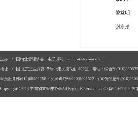
曾益明
谢水清
主办：中国物业管理协会 电子邮箱：support@ecpmi.org.cn
地址：中国.北京三里河路15号中建大厦B座1002室 电话：综合部(010)88083290
会员服务部(010)88082258；发展研究部(010)88083221；宣传信息部(010)880
Copyright©2013 中国物业管理协会All Rights Reserved.
京ICP备05047796
技