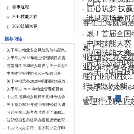
2017-05-
（上）
匠心筑梦 技
赛事规程
谁是赛场最可
2018技能大赛
赛在上海圆满落.
2020技能大赛
燃！首届全国
推荐阅读
中国技能大赛
2017-05-21
幕！
关于举办物业安全风险防范与应急...
中国技能大赛
业技能竞赛决赛.
关于举办2026年物业管理项目负责...
关于举办中国
业技能竞赛各赛.
海南省住房和城乡建设厅关于举办2...
关于《中国技
中国物业管理协会公开招聘启事
理行业职业技...
关于申报承办2028中国国际物业管...
行业职业技能...
关于举办201
关于举办 2026 年物业管理项目负...
中共住房和城乡建设部党组传达学...
首页
上一页
下一
1
管理行业职业技.
关于举办2026年物业管理公益大讲...
习近平在上海考察时强调 全面践...
驻部纪检监察组举办视频远程教育...
中共中央办公厅、国务院办公厅印...