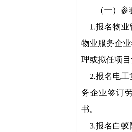
（一）参
1.
报名物业
物业服务企业
理或拟任项目
2.
报名电工
务企业签订劳
书。
3.
报名白蚁