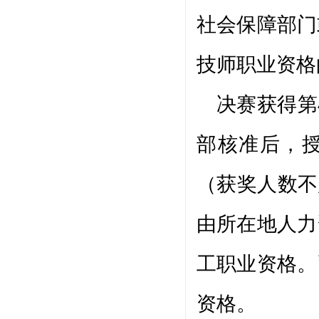
社会保障部门
技师职业资格
决赛获得第
部核准后，授
（获奖人数不
由所在地人力
工职业资格。
资格。