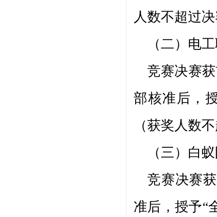
人数不超过决
（二）电工
竞赛决赛获
部核准后，授
（获奖人数不
（三）白蚁
竞赛决赛获
准后，授予“