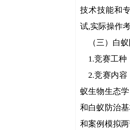
技术技能和
试
,
实际操作
（三）白蚁
1.
竞赛工种
2.
竞赛内容
蚁生物生态学
和白蚁防治基
和案例模拟两