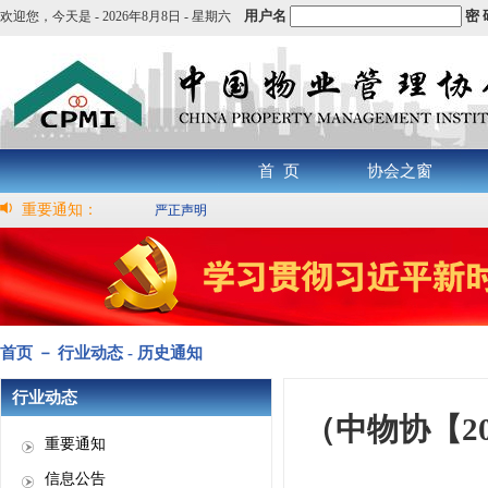
用户名
密 
欢迎您，
今天是 -
2026年8月8日 - 星期六
首 页
协会之窗
重要通知：
严正声明
首页 － 行业动态 - 历史通知
行业动态
（中物协【2
重要通知
信息公告