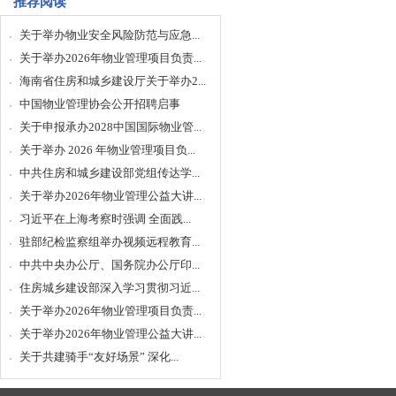
推荐阅读
关于举办物业安全风险防范与应急...
关于举办2026年物业管理项目负责...
海南省住房和城乡建设厅关于举办2...
中国物业管理协会公开招聘启事
关于申报承办2028中国国际物业管...
关于举办 2026 年物业管理项目负...
中共住房和城乡建设部党组传达学...
关于举办2026年物业管理公益大讲...
习近平在上海考察时强调 全面践...
驻部纪检监察组举办视频远程教育...
中共中央办公厅、国务院办公厅印...
住房城乡建设部深入学习贯彻习近...
关于举办2026年物业管理项目负责...
关于举办2026年物业管理公益大讲...
关于共建骑手“友好场景” 深化...