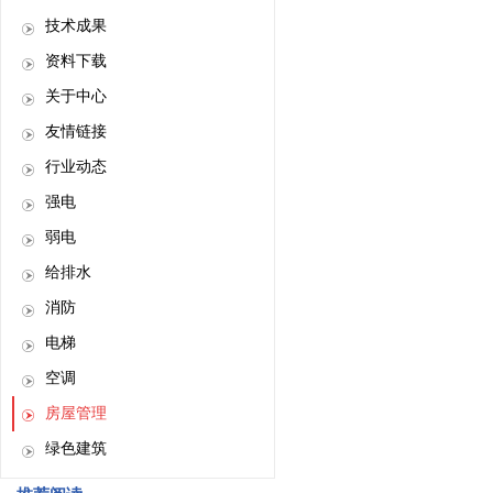
技术成果
资料下载
关于中心
友情链接
行业动态
强电
弱电
给排水
消防
电梯
空调
房屋管理
绿色建筑