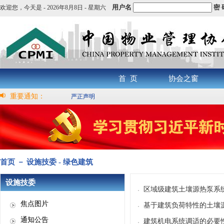
用户名
密 
欢迎您，
今天是 -
2026年8月8日 - 星期六
首 页
协会之窗
重要通知：
严正声明
首页 － 设施技委 - 绿色建筑
设施技委
区域级建筑土壤源热泵系
焦点图片
基于建筑负荷特性的土壤
通知公告
建筑机电系统调适的必要