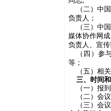
同志
;
（
二
）
中国
负责
人
；
（
三
）中国
媒体协作网成
负责人、
宣传
（
四
）参
等；
（
五
）
相关
三、时间和
（一）报到
（二）会议
（三）会议