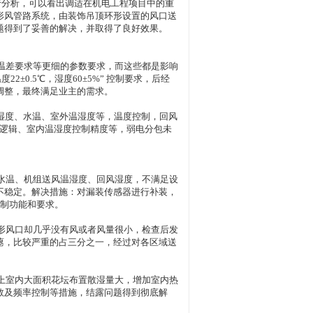
行分析，可以看出调适在机电工程项目中的重
形风管路系统，由装饰吊顶环形设置的风口送
题得到了妥善的解决，并取得了良好效果。
温差要求等更细的参数要求，而这些都是影响
±0.5℃，湿度60±5%” 控制要求，后经
调整，最终满足业主的需求。
温湿度、水温、室外温湿度等，温度控制，回风
制逻辑、室内温湿度控制精度等，弱电分包未
。
水温、机组送风温湿度、回风湿度，不满足设
不稳定。解决措施：对漏装传感器进行补装，
控制功能和要求。
形风口却几乎没有风或者风量很小，检查后发
瘪，比较严重的占三分之一，经过对各区域送
上室内大面积花坛布置散湿量大，增加室内热
数及频率控制等措施，结露问题得到彻底解