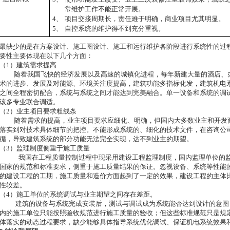
常维护工作不能正常开展。
4、
项目交接周期长，责任难于明确，商业项目尤其明显。
5、
自控系统的维护得不到充分重视。
最缺少的是在方案设计、施工图设计、施工和运行维护各阶段进行系统性的过
要性主要体现在以下几个方面：
（1）建筑需求提高
随着我国飞快的经济发展以及高速的城镇化进程，每年新建大量的酒店、
术的进步、发展及对能源、环境关注度提高，建筑功能多指标化发，建筑机电
之间全程密切配合，系统与系统之间才能达到完美融合。单一设备和系统的调
该多专业联合调适。
（2）业主项目要求粗线条
随着需求的提高，业主项目要求应细化、明确，但国内大多数业主和开发
落实到对技术具体细节的把控。不能形成系统的、细化的技术文件，在咨询公
循，导致建筑系统的部分功能无法完全实现，达不到业主的期望。
（3）监理制度侧重于施工质量
我国在工程质量控制过程中现采用建设工程监理制度，国内监理单位的
国家的规范和标准要求，侧重于施工质量结果的保证。忽视设备、系统等性能
的建设工程的工期，施工质量和造价方面起到了一定的效果，建设工程的主体
性较差。
（4）施工单位的系统调试与业主期望之间存在差距。
建筑的设备与系统完成安装后，测试与调试成为系统能否达到设计的意图
内的施工单位只能按照验收规范进行施工质量的验收；但这些标准规范只是规
体落实的动态过程要求，缺少能够具体指导系统优化调试、保证机电系统效果