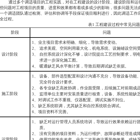
通过多个调适项目的工程实践，对在工程建设的设计阶段、建设阶段和运
些问题对工程项目的质量、进度和效果都有着或多或少的影响，很多问题无法
一个调适团队通过检测、评估和协调等手段保证项目顺利进行，因此调适工作
全过程。
表1 工程建设过程中常见问题
阶段
问题
1
、业主项目需求未明确、细化，导致需求变动。
2、
追求美观、空间利用最大化，机电系统、设施铺设空间
设计阶段
3、
自控系统设计深化不够，设计院提出工艺控制要求，弱
求进一步深化施工图。
4、
暖通缺乏风水平衡计算，导致后期调试缺乏依据。
1、
设备、部件选型配置和设计沟通不充分，导致设备功能
完全符合设计要求。
2、
各专业缺乏高效协调，作业面受限，后续施工对前期成
施工阶段
3、
监理单位主要对安装质量进行核查，设备、系统性能缺
4
、对调试工作不重视、仪器配置、调试实施不到位。
5
、缺乏系统联调，尤其缺乏和自控系统联合调试。
6
、项目资料不完善。
1、
缺乏对运行管理人员系统培训，导致运行效果依赖运行
质。
2、
没有完善的项目资料，为运行维护、故障诊断处理造成
运营阶段
3、
使用功能发生改变、业主二次装修注重装饰效果，或缺