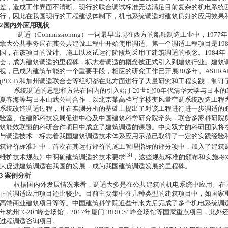
差，造成工作界面不清晰、现行的联合调试标准无法满足目前复杂的机电系统
行，因此在我国现行的工程建设体制下，机电系统调适对建筑良好的应用效果
2
国内外应用现状
调适（Commissioning）一词最早出现在西方的船舶制造工业中，19
拿大公共事务局在其公共建设工程中开始使用调适。第一个调适工程项目是19
园，在该项目的设计、施工以及试运行阶段均采用了建筑调适的概念。1984年，
会，成为建筑调适的里程碑，标志着调适的概念被正式引入到建筑行业。建筑
视，已成为建筑节能的一个重要手段，相应的研究工作已开展30多年。ASHRA
(PECI) 和加州调适联合会等组织都在此方面进行了大量研究和工程实践，制
系统调适的思想和方法在国内的引入始于20世纪90年代清华大学与日本的Na
夏春海等与日本山武公司合作，以北京某高档写字楼变风量空调系统改造工程
系统改造调适过程，并在实测分析的基础上提出了对该工程进行进一步调适的必
验室、住建部科技发展促进中心及中国建筑科学研究院牵头，联合多家科研院
筑能效联盟的科研合作项目中成立了建筑调适的课题。中美双方的科研团队将
与调适技术，标志着我国建筑调适技术体系应用示范已取得了一定的实践经验和
筑评价标准》中，首次在其运行评价的施工管理指标的评分项中，加入了建筑
[3]
维护技术规范》中明确建筑调适的技术要求
，这些规范标准的颁布和实施将
大促进建筑调适在我国的发展，成为我国建筑调适发展的里程碑。
3
案例分析
根据国内外发展情况来看，调适大多是在公共建筑的机电系统中应用。在
正的调适应用项目还比较少。目前主要集中在几种类型的建筑项目中，如国家
高端商业建筑项目等等。中国建筑科学院近些年来先后完成了多个机电系统调适项目，包
年杭州“G20”峰会场馆，2017年厦门“BRICS”峰会场馆等国家重点项目，
过程调适咨询项目。