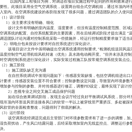
以国内某工程项目为例，对调适在项目实施过程中起到的作用和效果进
要性。此项目采用全空气空调系统，设置两台组合式空调机组，通过吊顶内环
入室内。在空调系统建设的各阶段发现了很多问题，通过调适团队的介入使问
（1）设计阶段
1）业主要求没有明确、细化
设计文件有明确的室内温度、湿度要求，但没有温度控制精度范围、区域
空调系统的配置、自控系统配置的主要因素，而在后续调试阶段才提出满足 “温度22
调适团队讨论沟通对控制系统采取一些措施并，经运行控制精度要求做了适当
2）弱电分包未按设计要求对自控系统进行深化设计。
该项目设计文件中虽明确提出空调系统通用控制要求, “检测机组送回风
温度控制空气处理机组风机转速（优先）及水路电动阀开度。”但并未涉及控
对空调控制系统进行深化设计，实际安装过程施工队按常规空调系统安装点位
（2）施工阶段
1）施工团队缺乏充沟通
在自控系统调试中发现问题如下：传感器安装缺项，包括空调机组进出口
计要求；传感器安装位置不符合要求；控制参数设定问题，导致室内环境参数
增加参与控制的参数、并对传感器进行修正，调整PID设定，最终实现了设计
2
）忽视专业之间交叉施工成品保护问题
如在综合效果调试阶段，发现主会议厅经过良好平衡调试风系统，部分环
现吊顶内环形送风管连接各风口的软管一半以上被穿线管严重挤压、多处被踩
风软管的全面检查整改，问题得到了彻底的解决。
（3）运行阶段
该空调系统经调适完成后主管部门对环境参数需求有了进一步的调整，加
湿负荷扰动，产生风口结露问题，后经采取增加室内无线监控点、调整运行参
决。