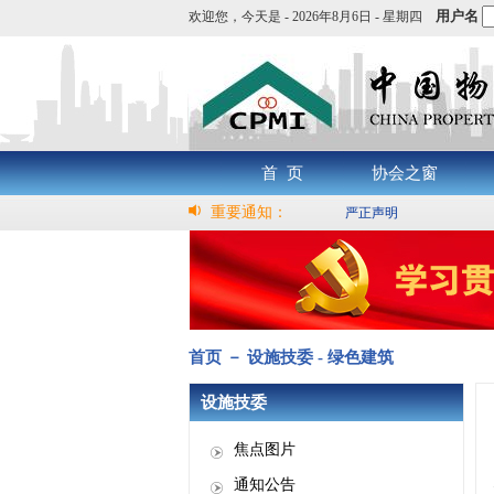
用户名
欢迎您，
今天是 -
2026年8月6日 - 星期四
首 页
协会之窗
重要通知：
严正声明
首页 － 设施技委 - 绿色建筑
设施技委
焦点图片
通知公告