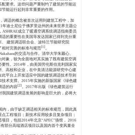
匹配要求。这些问题严重制约了建筑的节能运
和节能运行起到非常重要的作用。
77年，调适的概念被首次运用到建筑工程中，加
81年迪士尼位于佛罗里达州的未来世界主题公
ASHRAE成立了暖通空调系统调适指南委员
调适的重要性在美国等发达国家已得到充分重
E、 建筑调适联合会、波特兰节能研究院
[1]
订了相对完善的标准与规范
。
kahara的交流与合作。清华大学朱颖心、
为对象，较为全面地对其实施了既有建筑空调
要性。2014年，由美国劳伦斯伯克利国家实
所、高校和企业，在中美清洁能源研究中心建
在此平台上开发适应中国的建筑调适技术导则
技术支撑。2015年实施的新版国家《绿色建
[2]
调适的内容
。2017年出版《绿色建筑运行
对我国建筑调适发展的影响是巨大的，必将大
国内，由于缺乏调适相关的标准规范，因此真
重点工程项目；新技术应用较多且复杂项目；
括2014年北京“APEC”场馆， 2016
此外还有部分高端酒店项目以及国内首个变风量全