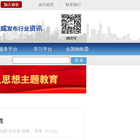
设为首页
联系我们
服务平台
学习平台
全国物标委
性
业辉 张世栋 阳春 查看: 9122次