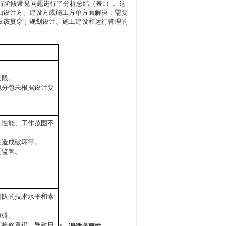
行阶段常见问题进行了分析总结（表1）。这
由设计方、建设方或施工方单方面解决，需要
应该贯穿于规划设计、施工建设和运行管理的
受限。
电分包未根据设计要
、性能、工作范围不
品造成破坏等。
乏监管。
团队的技术水平和素
障碍。
乏检修意识，导致日