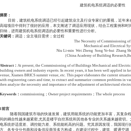
建筑机电系统调适的必要性
摘要：
目前，建筑机电系统调适已经引起建筑业主及行业专家们的重视，近年来
高端项目中得到了很好的应用，本文阐述了调适应用现状，结合工程案例和时
归纳，进而建筑机电系统调适的必要性和重要性进行分析。
关键词：
调适；业主项目需求；全过程
The Necessity of Commissioning of
Mechanical and Electrical Sy
Niu Li-min Wei Zheng Song Ye-hui Zhang S
（China Academy of Building Research,B
Abstract
：
At present, the Commissioning of of Buildings Mechanical and Electrica
building owners and industry experts. In recent years, it has been well applied in
venue, Xiamen BRICS summit venue, etc. This paper elaborates the current situati
with engineering cases and time, to extract and summarize common problems in vari
then analyze the necessity and importance of the adjustment of architectural elect
Keywords
：
commissioning
；
Owner project requirements
；
The whole process
1
前言
随着我国建筑市场的快速发展，建筑用能系统的功能更加丰富，其复杂
间的耦合性越来越紧密
,
尤其是楼宇自控系统和其他各专业的关系越来越密切。
电系统舒适度差、调控能力差、系统能耗高的问题。究其原因发现，我国现行
方、各专业分包商和设备供应商等多方构成，在建设过程中，建筑、暖通空调