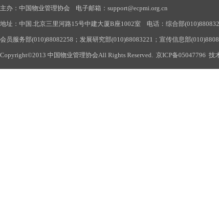
主办：中国物业管理协会 电子邮箱：support@ecpmi.org.cn
地址：中国.北京三里河路15号中建大厦B座1002室 电话：综合部(010)88083290
会员服务部(010)88082258；发展研究部(010)88083221；宣传信息部(010)880
Copyright©2013 中国物业管理协会All Rights Reserved.
京ICP备05047796
技