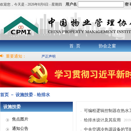
用户名
密 
欢迎您，
今天是 -
2026年8月6日 - 星期四
首 页
协会之窗
重要通知：
严正声明
首页 － 设施技委 - 给排水
设施技委
可编程逻辑控制器在热水
焦点图片
给排水设计及其应用
2019
通知公告
中央空调冷热源设备的节