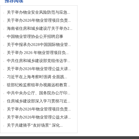
推荐阅读
关于举办物业安全风险防范与应急...
关于举办2026年物业管理项目负责...
海南省住房和城乡建设厅关于举办2...
中国物业管理协会公开招聘启事
关于申报承办2028中国国际物业管...
关于举办 2026 年物业管理项目负...
中共住房和城乡建设部党组传达学...
关于举办2026年物业管理公益大讲...
习近平在上海考察时强调 全面践...
驻部纪检监察组举办视频远程教育...
中共中央办公厅、国务院办公厅印...
住房城乡建设部深入学习贯彻习近...
关于举办2026年物业管理项目负责...
关于举办2026年物业管理公益大讲...
关于共建骑手“友好场景” 深化...