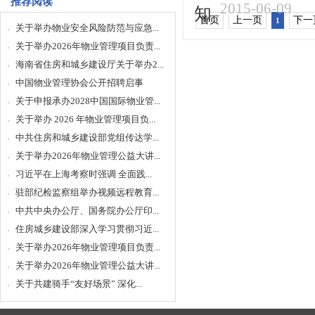
推荐阅读
2015-06-09
知
首页
上一页
下一
1
关于举办物业安全风险防范与应急...
关于举办2026年物业管理项目负责...
海南省住房和城乡建设厅关于举办2...
中国物业管理协会公开招聘启事
关于申报承办2028中国国际物业管...
关于举办 2026 年物业管理项目负...
中共住房和城乡建设部党组传达学...
关于举办2026年物业管理公益大讲...
习近平在上海考察时强调 全面践...
驻部纪检监察组举办视频远程教育...
中共中央办公厅、国务院办公厅印...
住房城乡建设部深入学习贯彻习近...
关于举办2026年物业管理项目负责...
关于举办2026年物业管理公益大讲...
关于共建骑手“友好场景” 深化...