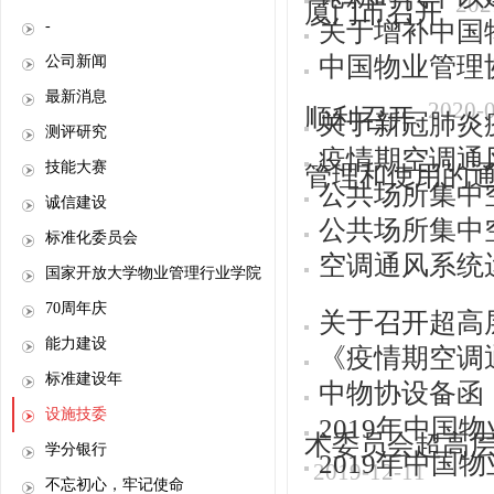
202
厦门市召开
关于增补中国
-
中国物业管理
公司新闻
最新消息
2020-
顺利召开
关于新冠肺炎
测评研究
疫情期空调通
技能大赛
管理和使用的
公共场所集中
诚信建设
公共场所集中
标准化委员会
空调通风系统
国家开放大学物业管理行业学院
70周年庆
关于召开超高
能力建设
《疫情期空调
标准建设年
中物协设备函〔
设施技委
2019年中
术委员会超高层建
学分银行
2019年中国
2019-12-11
不忘初心，牢记使命