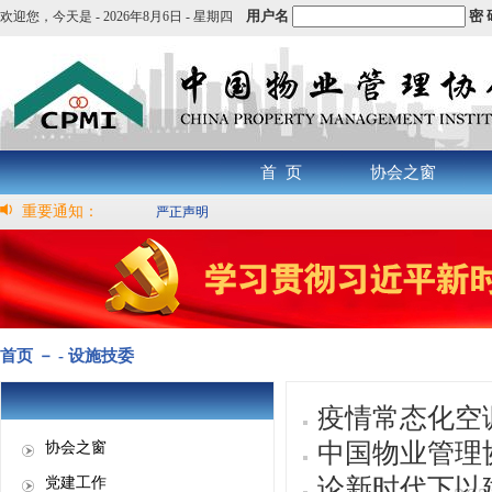
用户名
密 
欢迎您，
今天是 -
2026年8月6日 - 星期四
首 页
协会之窗
重要通知：
严正声明
首页 － - 设施技委
疫情常态化空
中国物业管理
协会之窗
论新时代下以
党建工作