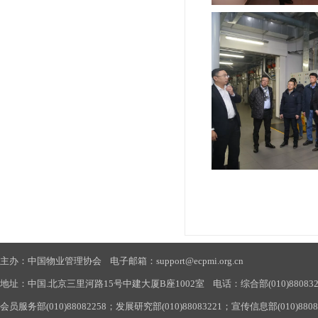
主办：中国物业管理协会 电子邮箱：support@ecpmi.org.cn
地址：中国.北京三里河路15号中建大厦B座1002室 电话：综合部(010)88083290
会员服务部(010)88082258；发展研究部(010)88083221；宣传信息部(010)880