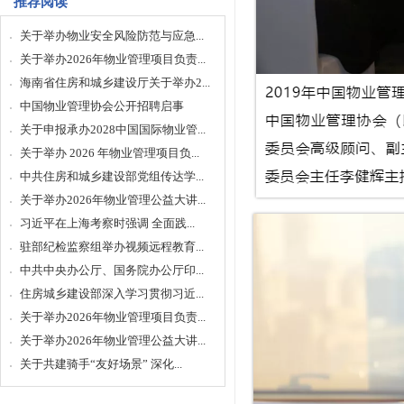
推荐阅读
关于举办物业安全风险防范与应急...
关于举办2026年物业管理项目负责...
海南省住房和城乡建设厅关于举办2...
中国物业管理协会公开招聘启事
关于申报承办2028中国国际物业管...
关于举办 2026 年物业管理项目负...
中共住房和城乡建设部党组传达学...
关于举办2026年物业管理公益大讲...
习近平在上海考察时强调 全面践...
驻部纪检监察组举办视频远程教育...
中共中央办公厅、国务院办公厅印...
住房城乡建设部深入学习贯彻习近...
关于举办2026年物业管理项目负责...
关于举办2026年物业管理公益大讲...
关于共建骑手“友好场景” 深化...