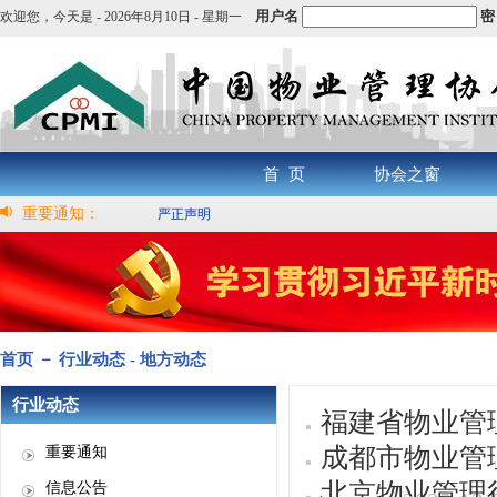
用户名
密
欢迎您，
今天是 -
2026年8月10日 - 星期一
首 页
协会之窗
重要通知：
严正声明
首页 － 行业动态 - 地方动态
行业动态
福建省物业管
成都市物业管
重要通知
北京物业管理
信息公告