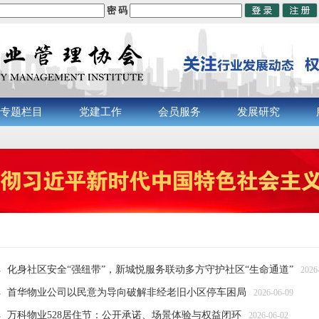
密 码
专题栏目
党建工作
会员服务
发展研究
化身社区安全“强纽带”，新城悦服务联动多方守护社区“生命通道”
2026
首华物业公司以民意为导向破解非经老旧小区停车困局
2026-06-09
万科物业528居住节：公开承诺、场景体验与权益闭环
2026-06-02