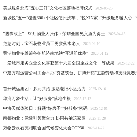
美城服务北海“五心三好”文化社区落地揭牌仪式
2026-05-25
新城悦“五一”覆盖300+个社区便民洗车，“悦XIN家+”升级服务暖人心
2
“遇事敢上”！90后物业人张伟：荣膺全国见义勇为勇士
2026-04-13
危急时刻，宝石花物业员工勇救落水老人
2026-04-10
舜洁物业多维筹备护航济南地铁“开通即优质”
2026-01-12
一爱城市服务企业文化喜获第十六届全国企业文化一等成果
2025-12-22
中建方程运营公司工会举办“夯基筑台、拼搏开拓”主题劳动和技能竞赛
首开城运集团：多元共治 激活老旧小区活力
2025-12-16
华润万象生活：让“好服务”落地生根
2025-12-12
中海天赋体验日：解锁“好房子”“好服务”密码
2025-12-01
南都物业：党建引领聚合力 协同共治筑家园
2025-11-28
万物云灵石亮相联合国气候变化大会COP30
2025-11-27